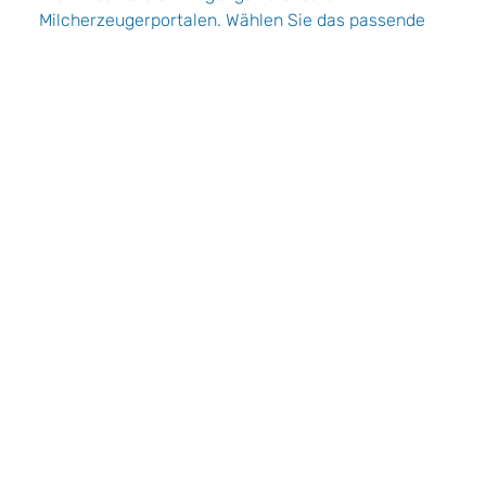
Milcherzeugerportalen. Wählen Sie das passende
Portal aus, um sich direkt anzumelden.
Hier gelangen Sie zum Login des
Milcherzeugerportals von Omira.
Login